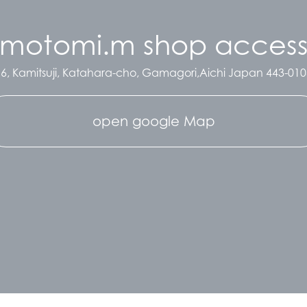
motomi.m shop acces
16, Kamitsuji, Katahara-cho, Gamagori,Aichi Japan
443-010
open google Map