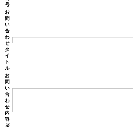
号
お
問
い
合
わ
せ
タ
イ
ト
ル
お
問
い
合
わ
せ
内
容
※