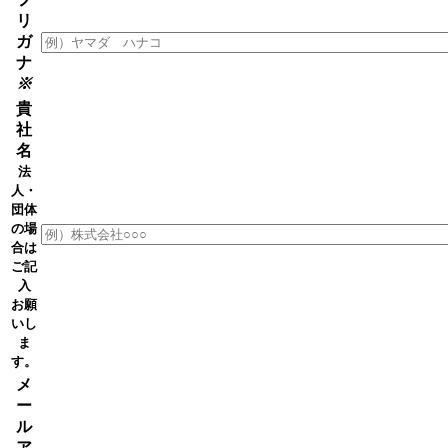
リ
ガ
ナ
※
貴
社
名
法
人・
団体
の場
合は
ご記
入
お願
いし
ま
す。
メ
ー
ル
ア