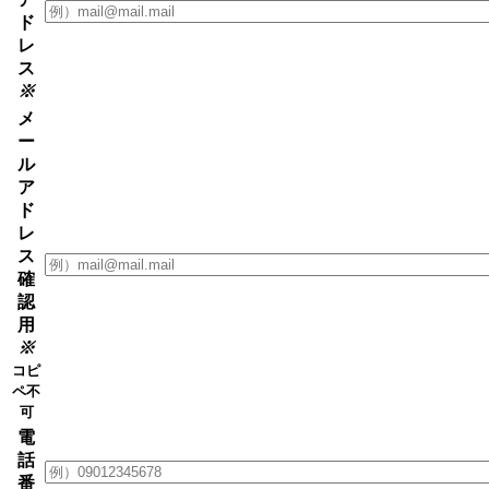
ド
レ
ス
※
メ
ー
ル
ア
ド
レ
ス
確
認
用
※
コピ
ペ不
可
電
話
番