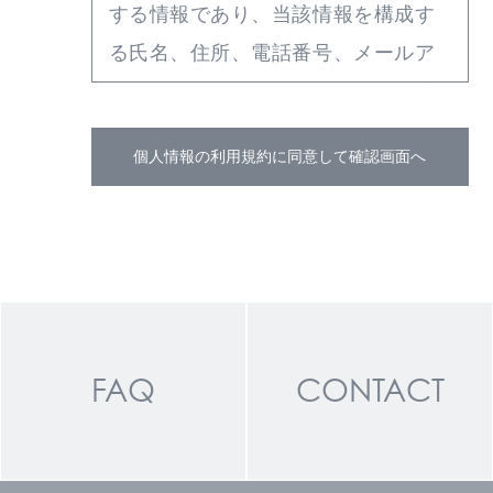
する情報であり、当該情報を構成す
る氏名、住所、電話番号、メールア
ドレス、その他の記述等により当該
利用者を識別できるものを指しま
個人情報の利用規約に同意して確認画面へ
す。 またその情報のみでは識別でき
ない場合でも、他の情報と容易に照
合することができ、結果的に利用者
個人を識別できるものも個人情報 に
含まれます。
FAQ
CONTACT
個人情報の使用目的
当サイトでは、個人情報を収集する
場合には、収集の目的を明確にしま