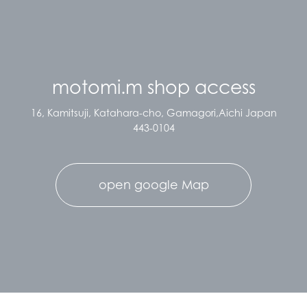
す。 お問い合わせに関するご回答
等、お客様の要望に応じたサービス
を提供する目的で利用を行います。
上記の目的及びご提供頂いた際に利
motomi.m shop access
用目的としてご同意頂いた目的以外
16, Kamitsuji, Katahara-cho, Gamagori,Aichi Japan
に使用することはありません。これ
443-0104
らの目的以外に利用する必要が生じ
た場合は、事前にお客様にその旨を
open google Map
通知致します。
アクセスログの取り扱い
当サイトでは、当サイトに訪れたお
客様のアクセスログファイルを活用
して、サイトの管理、アクセス状況