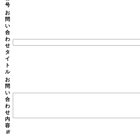
号
お
問
い
合
わ
せ
タ
イ
ト
ル
お
問
い
合
わ
せ
内
容
※