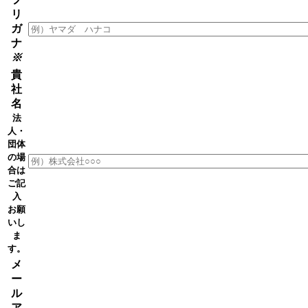
リ
ガ
ナ
※
貴
社
名
法
人・
団体
の場
合は
ご記
入
お願
いし
ま
す。
メ
ー
ル
ア