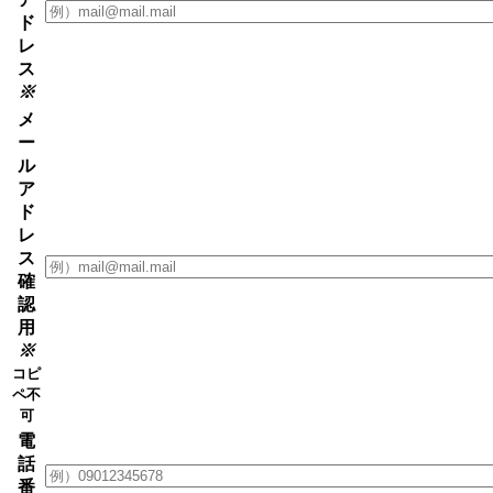
ド
レ
ス
※
メ
ー
ル
ア
ド
レ
ス
確
認
用
※
コピ
ペ不
可
電
話
番