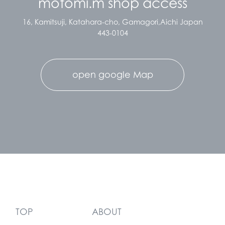
motomi.m shop access
16, Kamitsuji, Katahara-cho, Gamagori,Aichi Japan
443-0104
open google Map
TOP
ABOUT